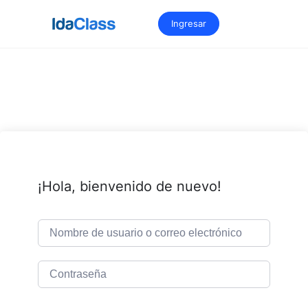
Saltar
al
Ingresar
contenido
¡Hola, bienvenido de nuevo!