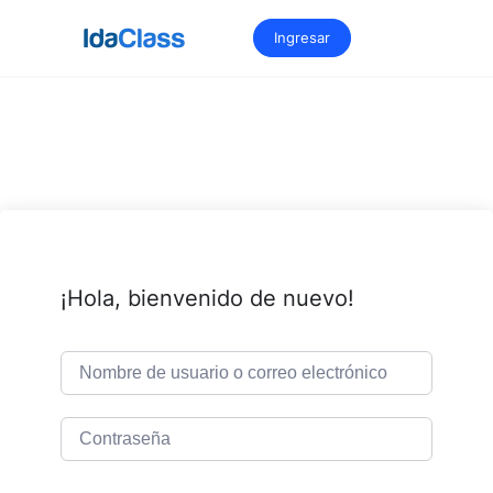
Saltar
al
Ingresar
contenido
¡Hola, bienvenido de nuevo!