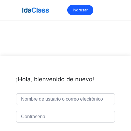
Saltar
al
Ingresar
contenido
¡Hola, bienvenido de nuevo!