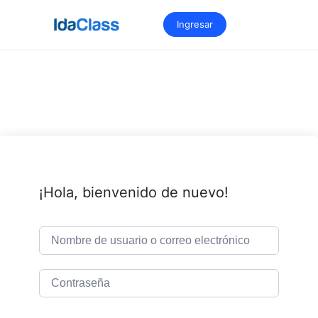
Saltar
al
Ingresar
contenido
¡Hola, bienvenido de nuevo!