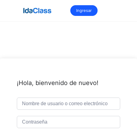
Saltar
al
Ingresar
contenido
¡Hola, bienvenido de nuevo!