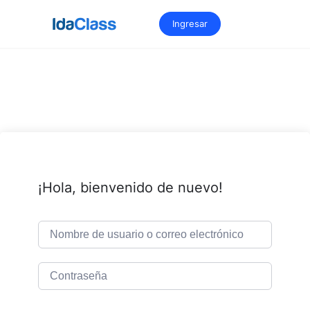
Saltar
al
Ingresar
contenido
¡Hola, bienvenido de nuevo!