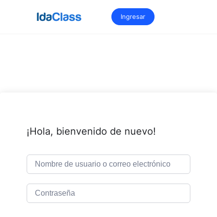
Saltar
al
Ingresar
contenido
¡Hola, bienvenido de nuevo!