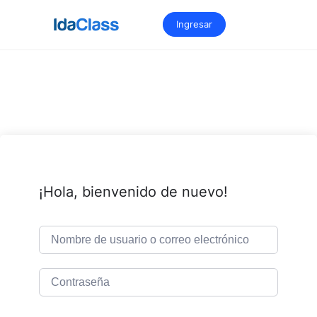
Saltar
al
Ingresar
contenido
¡Hola, bienvenido de nuevo!