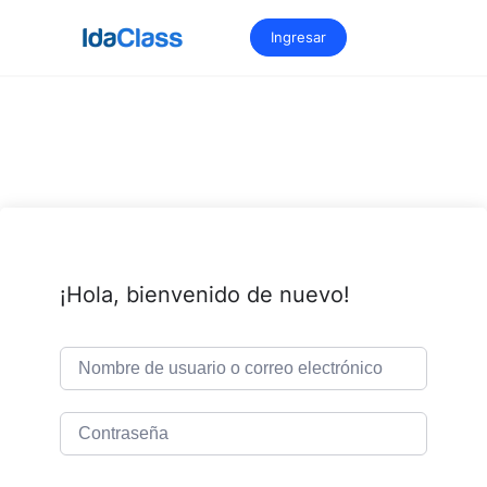
Saltar
al
Ingresar
contenido
¡Hola, bienvenido de nuevo!