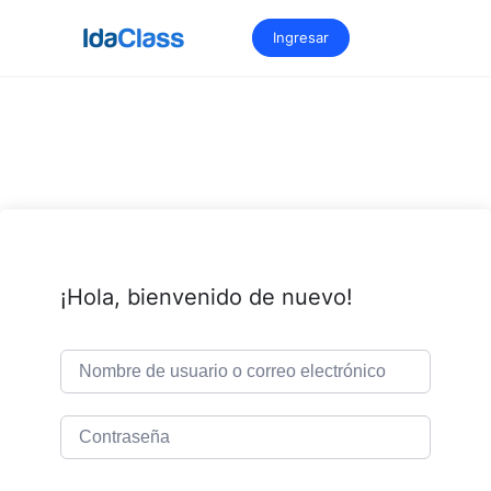
Saltar
al
Ingresar
contenido
¡Hola, bienvenido de nuevo!