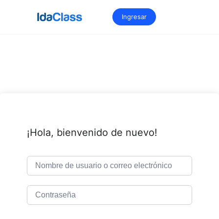
Saltar
al
Ingresar
contenido
¡Hola, bienvenido de nuevo!