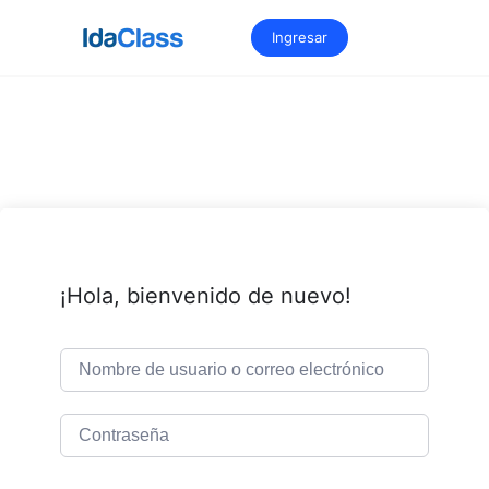
Saltar
al
Ingresar
contenido
¡Hola, bienvenido de nuevo!