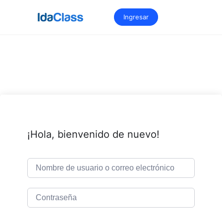
Saltar
al
Ingresar
contenido
¡Hola, bienvenido de nuevo!