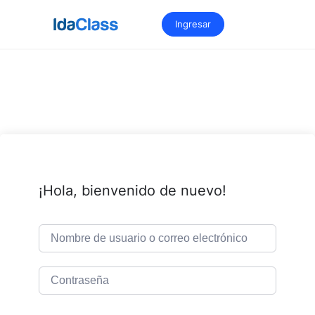
Saltar
al
Ingresar
contenido
¡Hola, bienvenido de nuevo!