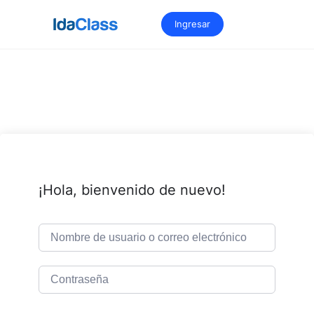
Saltar
al
Ingresar
contenido
¡Hola, bienvenido de nuevo!