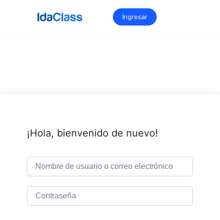
Saltar
al
Ingresar
contenido
¡Hola, bienvenido de nuevo!