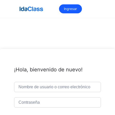
Saltar
al
Ingresar
contenido
¡Hola, bienvenido de nuevo!