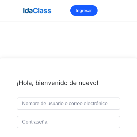
Saltar
al
Ingresar
contenido
¡Hola, bienvenido de nuevo!