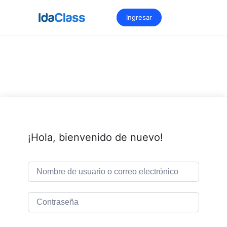
Saltar
al
Ingresar
contenido
¡Hola, bienvenido de nuevo!