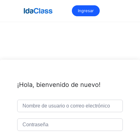
Saltar
al
Ingresar
contenido
¡Hola, bienvenido de nuevo!