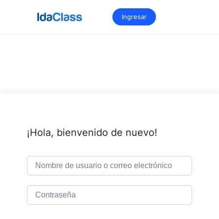
Saltar
al
Ingresar
contenido
¡Hola, bienvenido de nuevo!