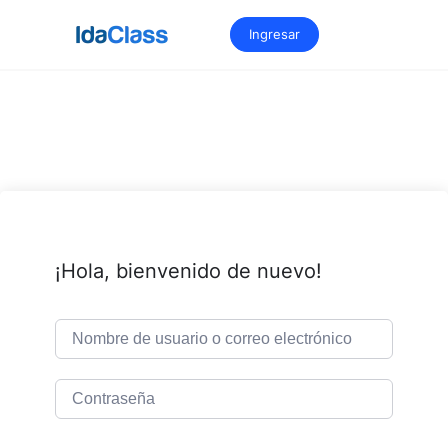
Saltar
al
Ingresar
contenido
¡Hola, bienvenido de nuevo!