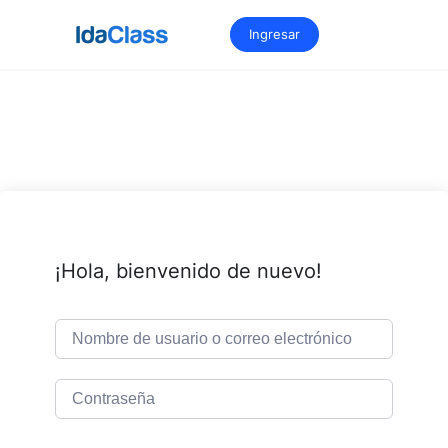
Saltar
al
Ingresar
contenido
¡Hola, bienvenido de nuevo!