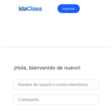
Saltar
al
Ingresar
contenido
¡Hola, bienvenido de nuevo!