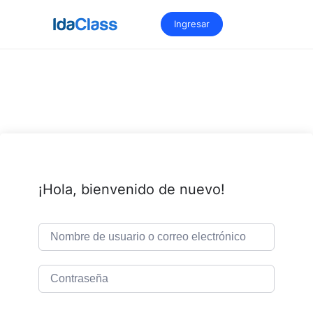
Saltar
al
Ingresar
contenido
¡Hola, bienvenido de nuevo!