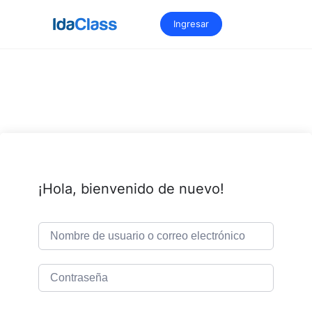
Saltar
al
Ingresar
contenido
¡Hola, bienvenido de nuevo!