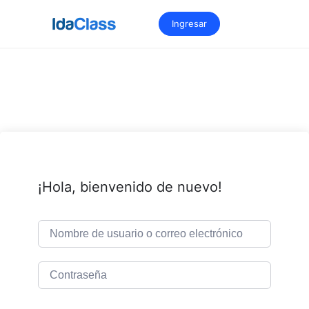
Saltar
al
Ingresar
contenido
¡Hola, bienvenido de nuevo!