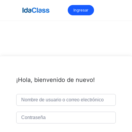
Saltar
al
Ingresar
contenido
¡Hola, bienvenido de nuevo!