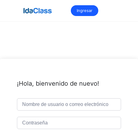
Saltar
al
Ingresar
contenido
¡Hola, bienvenido de nuevo!