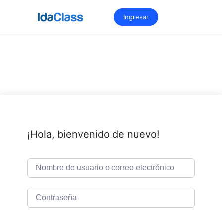
Saltar
al
Ingresar
contenido
¡Hola, bienvenido de nuevo!