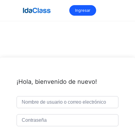
Saltar
al
Ingresar
contenido
¡Hola, bienvenido de nuevo!