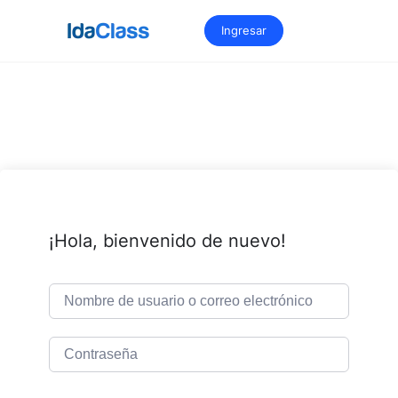
Saltar
al
Ingresar
contenido
¡Hola, bienvenido de nuevo!