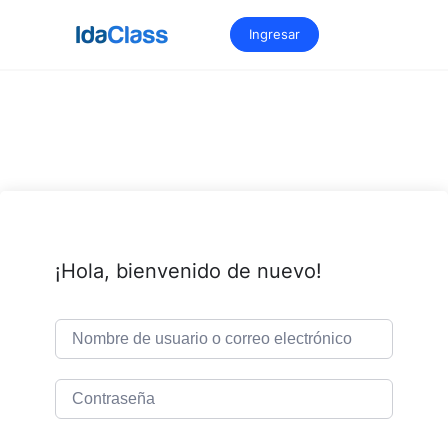
Saltar
al
Ingresar
contenido
¡Hola, bienvenido de nuevo!