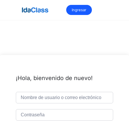
Saltar
al
Ingresar
contenido
¡Hola, bienvenido de nuevo!