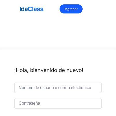
Saltar
al
Ingresar
contenido
¡Hola, bienvenido de nuevo!