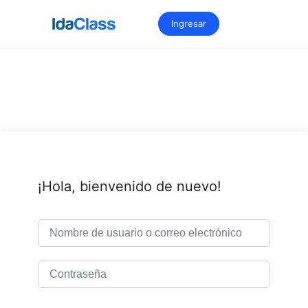
Saltar
al
Ingresar
contenido
¡Hola, bienvenido de nuevo!