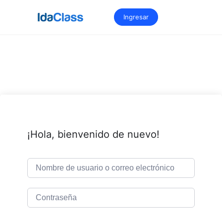
Saltar
al
Ingresar
contenido
¡Hola, bienvenido de nuevo!