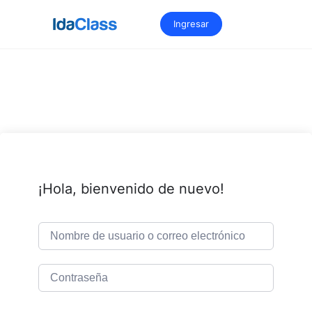
Saltar
al
Ingresar
contenido
¡Hola, bienvenido de nuevo!