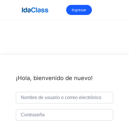
Saltar
al
Ingresar
contenido
¡Hola, bienvenido de nuevo!