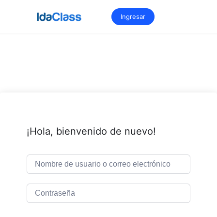
Saltar
al
Ingresar
contenido
¡Hola, bienvenido de nuevo!