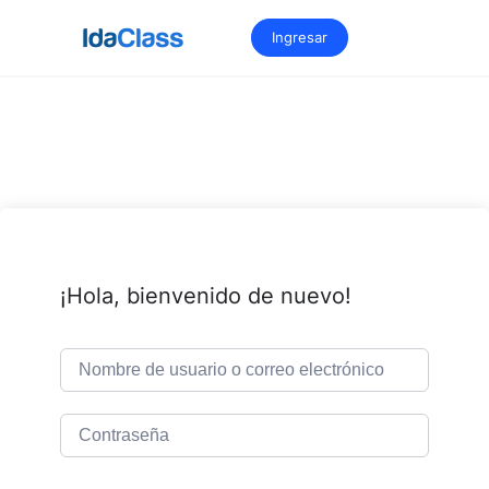
Saltar
al
Ingresar
contenido
¡Hola, bienvenido de nuevo!