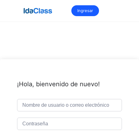
Saltar
al
Ingresar
contenido
¡Hola, bienvenido de nuevo!