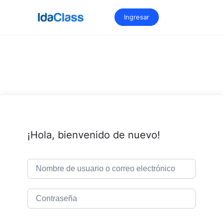
Saltar
al
Ingresar
contenido
¡Hola, bienvenido de nuevo!