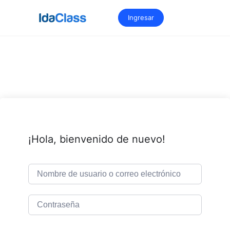
Saltar
al
Ingresar
contenido
¡Hola, bienvenido de nuevo!