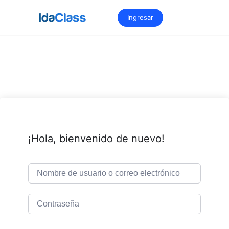
Saltar
al
Ingresar
contenido
¡Hola, bienvenido de nuevo!