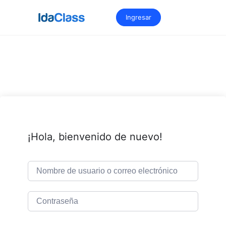
Saltar
al
Ingresar
contenido
¡Hola, bienvenido de nuevo!