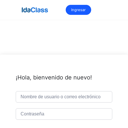
Saltar
al
Ingresar
contenido
¡Hola, bienvenido de nuevo!