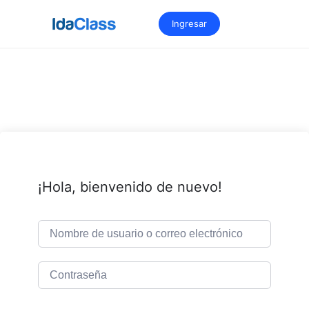
Saltar
al
Ingresar
contenido
¡Hola, bienvenido de nuevo!