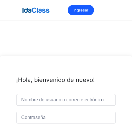
Saltar
al
Ingresar
contenido
¡Hola, bienvenido de nuevo!