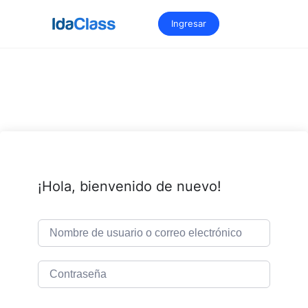
Saltar
al
Ingresar
contenido
¡Hola, bienvenido de nuevo!